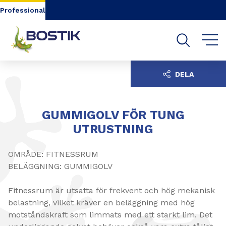
Go to content
Go to navigation
Go to search
Professional
DELA
GUMMIGOLV FÖR TUNG
UTRUSTNING
OMRÅDE: FITNESSRUM
BELÄGGNING: GUMMIGOLV
Fitnessrum är utsatta för frekvent och hög mekanisk
belastning, vilket kräver en beläggning med hög
motståndskraft som limmats med ett starkt lim. Det