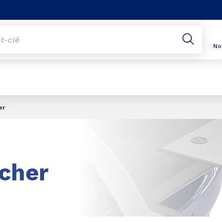
he
No
er
cher