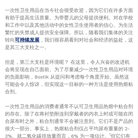
一次性卫生用品在当今社会很受欢迎，因为它们在许多方面
有助于提高生活质量。为带婴儿的父母提供便利。对在学校
和工作中以及其他活动中的女性卫生使用者的信心。为生活
繁忙的失禁成人提供安全保障。所以，随着我们集体的关注
转向
可持续发展
，我们很容易看到对社会和经济的益处，这
是其三大支柱之一。
但是，第三大支柱是环境呢？ 在这里，令人兴奋的改进机
会将呈现在自己面前。为了尽量减少一次性卫生用品对环境
的负面影响，Bostik 从提问和考虑每个角度开始。虽然这
可能会令人惊讶，但实现这一目标的一种方法是使用热熔粘
合剂。
一次性卫生用品的消费者通常不认可卫生用品热熔中粘合剂
的存在。除了在将衬垫附连到穿戴者的内衣上时或可能在闭
合尿布时之外，粘合剂通常不会被注意到。它们不是产品的
很大一部分。事实上，热熔粘合剂仅占平均尿布重量的 2-
1
3%。就二氧化碳排放量而言，6% 为一项估计。
但它们有