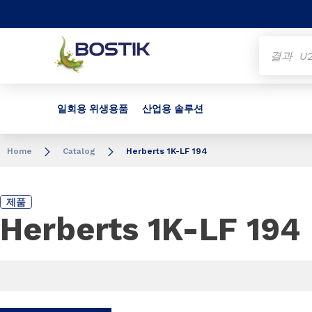
Go to content
Go to navigation
Go to search
일회용 위생용품
산업용 솔루션
Home
Catalog
Herberts 1K-LF 194
제품
Herberts 1K-LF 194