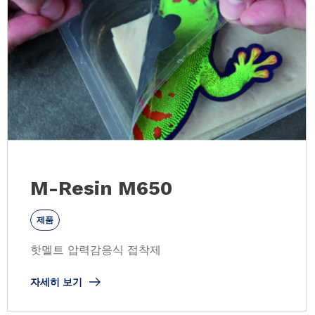
M-Resin M650
제품
핫멜트 압력감응식 접착제
자세히 보기