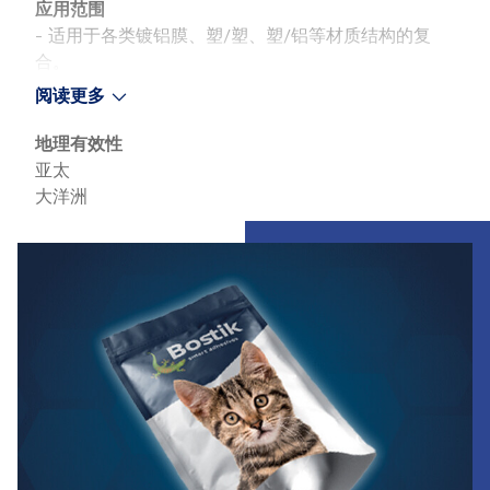
应用范围
- 适用于各类镀铝膜、塑/塑、塑/铝等材质结构的复
合。
- 适用于耐巴氏杀菌和高温水煮，例如100 ℃下40 分
阅读更多
钟，并且具有镀铝不消失的特性。（须对所使用的其它
原料品质及加工工艺进行有效控制）。
地理有效性
- 对于含铝箔结构，同样具有很好的粘接性能。
亚太
大洋洲
典型应用结构
● BOPP/VMPET/PE
Slide 1 of 1
● BOPA(PET)/PE
● BOPA/RCPP
● (PET/AL)/PE
薄膜在复合前需经电晕处理，并达到足够的达因数。与
流延CPE 的兼容性须验证。