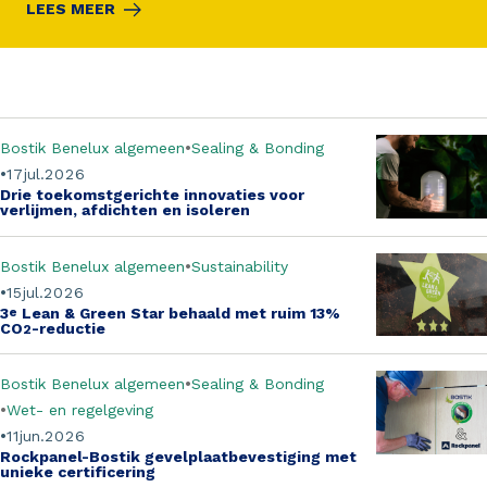
LEES MEER
Bostik Benelux algemeen
Sealing & Bonding
17
jul.
2026
Drie toekomstgerichte innovaties voor
verlijmen, afdichten en isoleren
Bostik Benelux algemeen
Sustainability
15
jul.
2026
3
e
Lean & Green Star behaald met ruim 13%
CO
-reductie
2
Bostik Benelux algemeen
Sealing & Bonding
Wet- en regelgeving
11
jun.
2026
Rockpanel-Bostik gevelplaatbevestiging met
unieke certificering