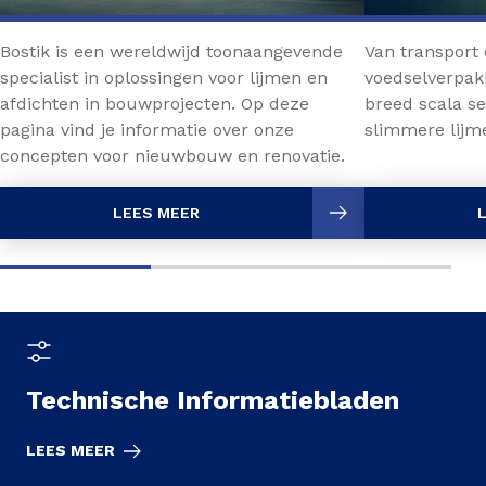
Bostik is een wereldwijd toonaangevende
Van transport 
specialist in oplossingen voor lijmen en
voedselverpak
afdichten in bouwprojecten. Op deze
breed scala s
pagina vind je informatie over onze
slimmere lijme
concepten voor nieuwbouw en renovatie.
LEES MEER
Technische Informatiebladen
LEES MEER