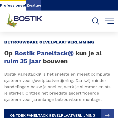
Go to content
Go to navigation
Go to search
Professioneel
Zwaluw
Slide 1 of 3
BETROUWBARE GEVELPLAATVERLIJMING
®
Op
Bostik Paneltack
kun je al
ruim 35 jaar
bouwen
Bostik Paneltack® is het snelste en meest complete
systeem voor gevelplaatverlijming. Dankzij minder
handelingen bouw je sneller, werk je slimmer en sta
je sterker. Ontdek het breedste gecertificeerde
systeem voor jarenlange betrouwbare montage.
ONTDEK PANELTACK GEVELPLAATVERLIJMING