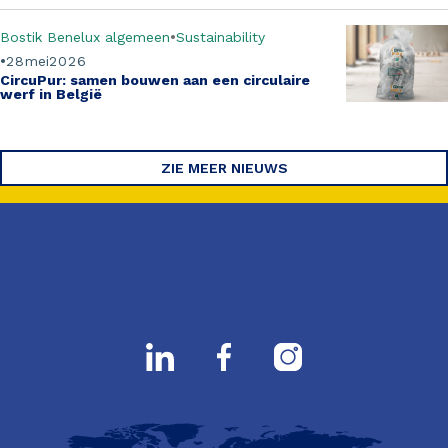
Bostik Benelux algemeen
Sustainability
28
mei
2026
CircuPur
: samen bouwen aan een circulaire
werf in België
ZIE MEER NIEUWS