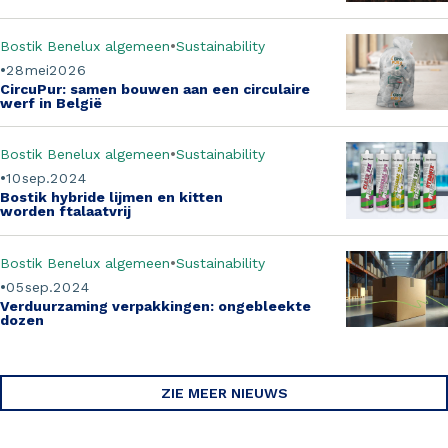
Bostik Benelux algemeen
Sustainability
28
mei
2026
CircuPur
: samen bouwen aan een circulaire
werf in België
Bostik Benelux algemeen
Sustainability
10
sep.
2024
Bostik hybride lijmen en kitten
worden
ftalaatvrij
Bostik Benelux algemeen
Sustainability
05
sep.
2024
Verduurzaming verpakkingen:
ongebleekte
dozen
ZIE MEER NIEUWS