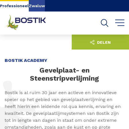
Go to content
Go to navigation
Go to search
Professioneel
Zwaluw
DELEN
BOSTIK ACADEMY
Gevelplaat- en
Steenstripverlijming
Bostik is al ruim 30 jaar een actieve en innovatieve
speler op het gebied van gevelplaatverlijming en
heeft hierin een leidende rol qua kennis, ervaring en
kwaliteit. De gevelplaatlijmsystemen van Bostik zijn
tot in lengte van dagen in staat om onder extreme
omstandigheden, zoals aan de kust en op grote