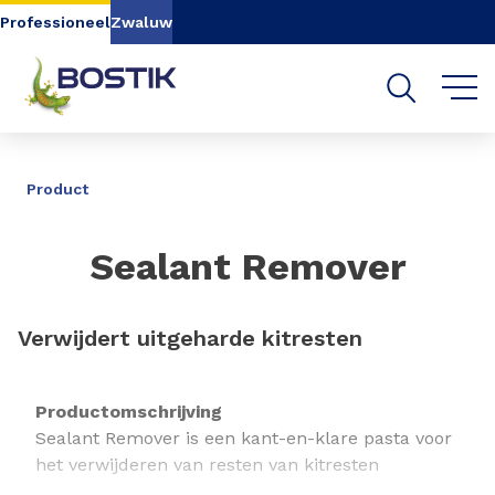
Go to content
Go to navigation
Go to search
Professioneel
Zwaluw
DELEN
Product
Sealant Remover
Verwijdert uitgeharde kitresten
Productomschrijving
Sealant Remover is een kant-en-klare pasta voor
het verwijderen van resten van kitresten