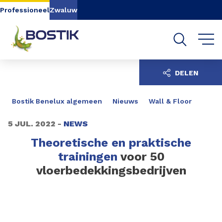
Go to content
Go to navigation
Go to search
Professioneel
Zwaluw
DELEN
Bostik Benelux algemeen
Nieuws
Wall & Floor
5 JUL. 2022 -
NEWS
Theoretische en praktische
trainingen
voor 50
vloerbedekkingsbedrijven