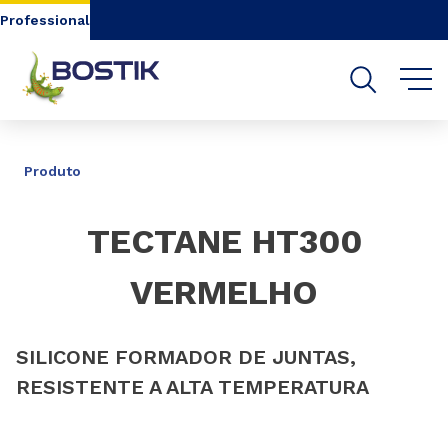
Go to content
Go to navigation
Go to search
Professional
PARTILHAR
Produto
TECTANE HT300
VERMELHO
SILICONE FORMADOR DE JUNTAS,
RESISTENTE A ALTA TEMPERATURA