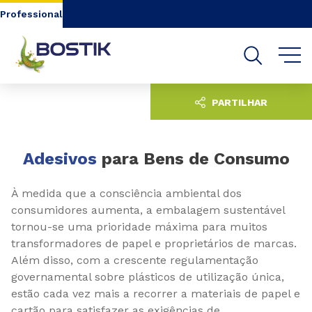
Go to content
Go to navigation
Go to search
Professional
PARTILHAR
Adesivos
para Bens de Consumo
À medida que a consciência ambiental dos
consumidores aumenta, a embalagem sustentável
tornou-se uma prioridade máxima para muitos
transformadores de papel e proprietários de marcas.
Além disso, com a crescente regulamentação
governamental sobre plásticos de utilização única,
estão cada vez mais a recorrer a materiais de papel e
cartão para satisfazer as exigências de