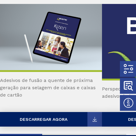
Adesivos de fusão a quente de próxima
geração para selagem de caixas e caixas
Perspectivas, 
de cartão
adesivos indus
DESCARREGAR AGORA
DE