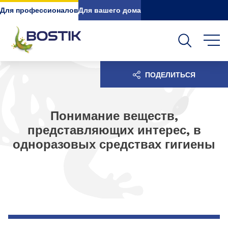
Go to content
Go to navigation
Go to search
Для профессионалов
Для вашего дома
ПОДЕЛИТЬСЯ
Понимание веществ,
представляющих интерес, в
одноразовых средствах гигиены