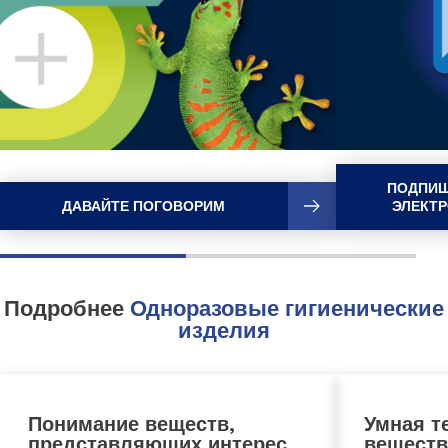
ПОДПИШ
ДАВАЙТЕ ПОГОВОРИМ
ЭЛЕКТ
Подробнее
Одноразовые гигиенические
изделия
Понимание веществ,
Умная т
представляющих интерес,
веществ