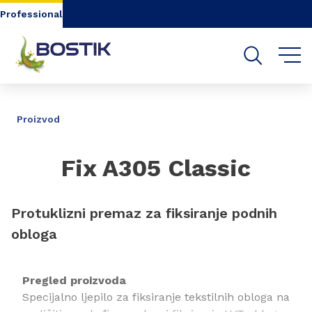
Go to content
Go to navigation
Go to search
Professional
DIJELI
Proizvod
Fix A305 Classic
Protuklizni premaz za fiksiranje podnih
obloga
Pregled proizvoda
Specijalno ljepilo za fiksiranje tekstilnih obloga na