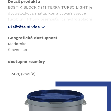
Detail produktu
BOSTIK BLOCK X911 TERRA TURBO LIGHT je
dvousložková malta, která vytváří vysoce
flexibilní, trhliny přemosťující hydroizolační
nátěr. Kombinuje pozitivní vlastnosti flexibilního
Přečtěte si více
těsnění a silnovrstvého nátěru, což znamená, že
lze úspěšně použít na jakýkoli typ
Geografická dostupnost
hydroizolačních prací včetně: hydroizolace
Maďarsko
základů, bazénů, nádrží a také jako hydroizolace
Slovensko
pod dlaždice v kuchyních, koupelnách, na
balkonech a terasách.
dostupné rozměry
Neobsahuje bitumen ani rozpouštědla.
24kg (kbelík)
Snímek 1 z 1