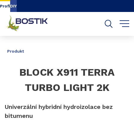
Přejít na obsah
Přejděte na navigaci
Profi
DIY
Přejít na vyhledávání
PODÍL
Produkt
BLOCK X911 TERRA
TURBO LIGHT 2K
Univerzální hybridní hydroizolace bez
bitumenu