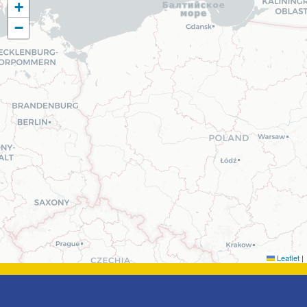
+
−
Leaflet
|