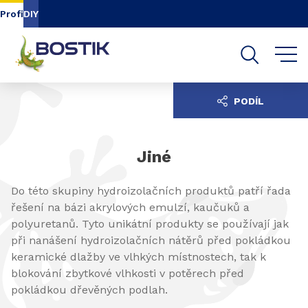
Přejít na obsah
Přejděte na navigaci
Profi
DIY
Přejít na vyhledávání
PODÍL
Jiné
Do této skupiny hydroizolačních produktů patří řada
řešení na bázi akrylových emulzí, kaučuků a
polyuretanů. Tyto unikátní produkty se používají jak
při nanášení hydroizolačních nátěrů před pokládkou
keramické dlažby ve vlhkých místnostech, tak k
blokování zbytkové vlhkosti v potěrech před
pokládkou dřevěných podlah.