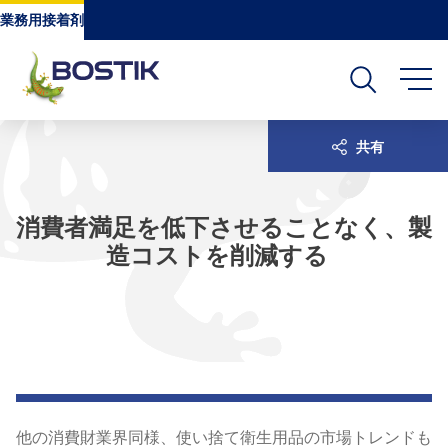
Go to content
Go to navigation
Go to search
業務用接着剤
共有
消費者満足を低下させることなく、製
造コストを削減する
他の消費財業界同様、使い捨て衛生用品の市場トレンドも