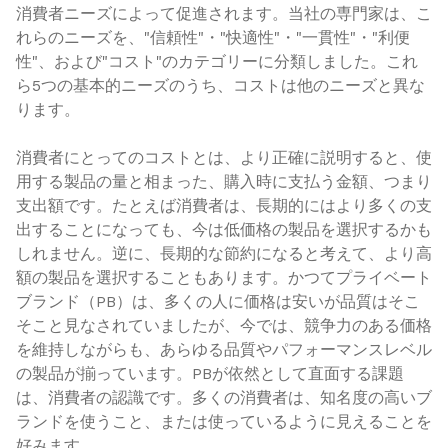
消費者ニーズによって促進されます。当社の専門家は、こ
れらのニーズを、"信頼性"・"快適性"・"一貫性"・"利便
性"、および"コスト"のカテゴリーに分類しました。これ
ら5つの基本的ニーズのうち、コストは他のニーズと異な
ります。
消費者にとってのコストとは、より正確に説明すると、使
用する製品の量と相まった、購入時に支払う金額、つまり
支出額です。たとえば消費者は、長期的にはより多くの支
出することになっても、今は低価格の製品を選択するかも
しれません。逆に、長期的な節約になると考えて、より高
額の製品を選択することもあります。かつてプライベート
ブランド（PB）は、多くの人に価格は安いが品質はそこ
そこと見なされていましたが、今では、競争力のある価格
を維持しながらも、あらゆる品質やパフォーマンスレベル
の製品が揃っています。PBが依然として直面する課題
は、消費者の認識です。多くの消費者は、知名度の高いブ
ランドを使うこと、または使っているように見えることを
好みます。