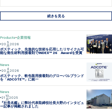
続きを見る
Products
企業情報
5
20
2026
月
ボスティック、先進的な技術を応用したリサイクル可
能な衛生材料用接着剤でINDEX™ 26 Awardを受賞
News
4
20
2026
月
ボスティック、軟包装用接着剤のグローバルブランド
を「ADCOTE™」に統一
News
10
21
2025
月
『社長名鑑』に弊社代表取締役社長大野のインタビュ
ー記事が掲載されました