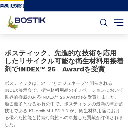
Go to content
Go to navigation
Go to search
業務用接着剤
Slide 1 of 3
ボスティック、先進的な技術を応用
したリサイクル可能な衛生材料用接着
剤でINDEX™ 26 Awardを受賞
ボスティックは、3年ごとにジュネーブで開催される
INDEX展示会で、衛生材料用品のイノベーションにおいて
世界的権威のあるINDEX™ 26 Awardsを受賞しました。
過去最多となる応募の中で、ボスティックの最新の革新的
技術である Kizen® MILES 9.0 が、衛生材料用途におけ
る優れた性能と持続可能性への卓越した貢献が評価されま
した。