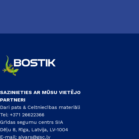
SAZINIETIES AR MŪSU VIETĒJO
PARTNERI
Dari pats & Celtniecības materiāli
Tel: +371 26622366
Grīdas segumu centrs SIA
Dēļu 8, Rīga, Latvija, LV-1004
E-mail:
aivars@gsc.lv