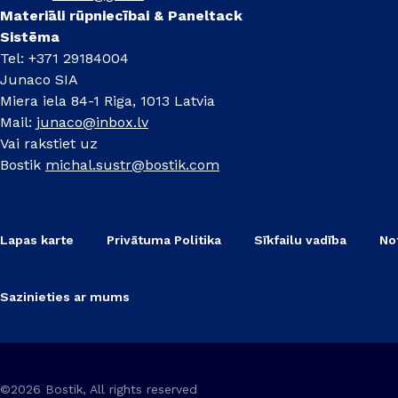
Materiāli rūpniecībai & Paneltack
Sistēma
Tel: +371 29184004
Junaco SIA
Miera iela 84-1 Riga, 1013 Latvia
Mail:
junaco@inbox.lv
Vai rakstiet uz
Bostik
michal.sustr@bostik.com
Lapas karte
Privātuma Politika
Sīkfailu vadība
No
Sazinieties ar mums
©2026 Bostik, All rights reserved