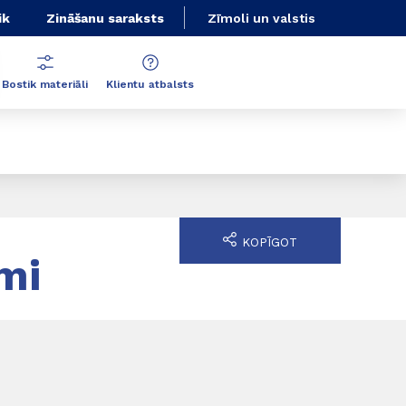
ik
Zināšanu saraksts
Zīmoli un valstis
Bostik materiāli
Klientu atbalsts
KOPĪGOT
mi