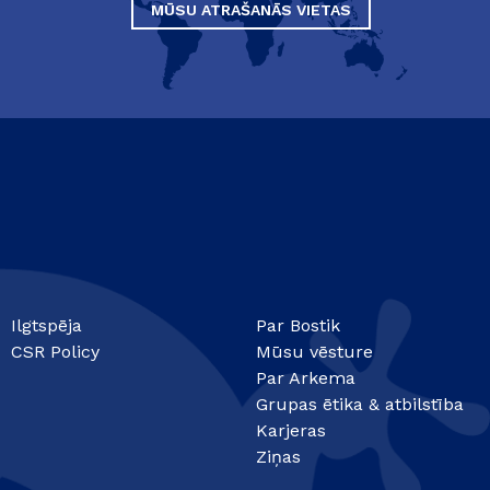
MŪSU ATRAŠANĀS VIETAS
Ilgtspēja
Par Bostik
CSR Policy
Mūsu vēsture
Par Arkema
Grupas ētika & atbilstība
Karjeras
Ziņas