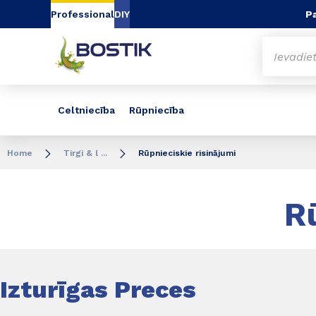
Go to content
Go to navigation
Go to search
Pa
Professional
DIY
Celtniecība
Rūpniecība
Home
Tirgi & l ...
Rūpnieciskie risinājumi
R
Izturīgas Preces