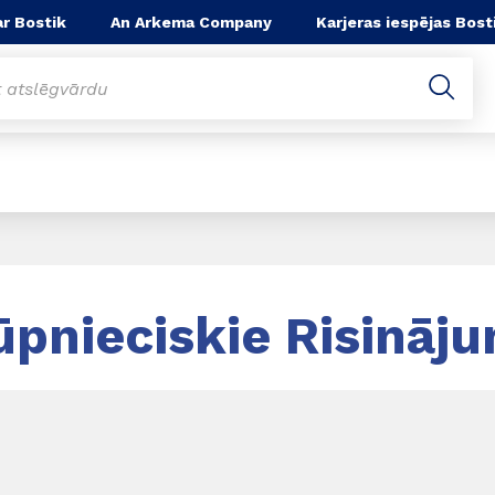
r Bostik
An Arkema Company
Karjeras iespējas Bost
ūpnieciskie Risināju