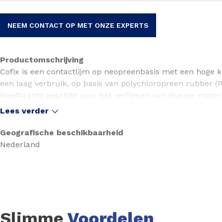
NEEM CONTACT OP MET ONZE EXPERTS
Productomschrijving
Cofix is een contactlijm op neopreenbasis met een hoge k
een laag verbruik, op basis van polychloropreen rubber (
kleefkracht geschikt voor het verlijmen van diverse materi
zoals:
Lees verder
Vloerbedekkingen: rubber, homogeen pvc, tapijt, linoleum
Afwerkprofielen: rubber, plinten en trapneuzen
Geografische beschikbaarheid
Hout en derivaten: massief hout, triplex, spaanplaat, MDF
Nederland
Vilt, textiel, karton, metaal, polyester
Slimme
Voordelen