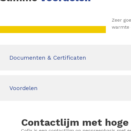
Zeer go
warmte 
Documenten & Certificaten
Voordelen
Contactlijm met hoge
Cofix is een contactlijm op neopreenbasis met e