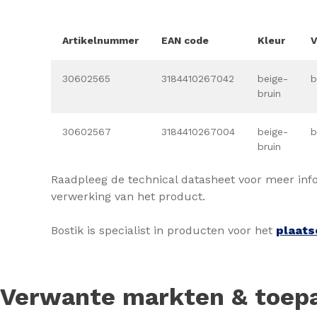
Artikelnummer
EAN code
Kleur
V
30602565
3184410267042
beige-
b
bruin
30602567
3184410267004
beige-
b
bruin
Raadpleeg de technical datasheet voor meer inf
verwerking van het product.
Bostik is specialist in producten voor het
plaats
Verwante markten & toep