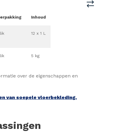
erpakking
Inhoud
lik
12 x 1 L
lik
5 kg
ormatie over de eigenschappen en
en van soepele vloerbekleding.
assingen