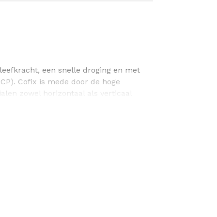
leefkracht, een snelle droging en met
PCP). Cofix is mede door de hoge
alen zowel horizontaal als verticaal
 enz.