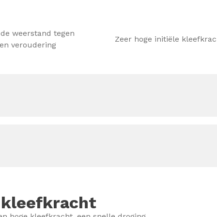
ede weerstand tegen
Zeer hoge initiële kleefkra
en veroudering
 kleefkracht
en hoge kleefkracht, een snelle droging