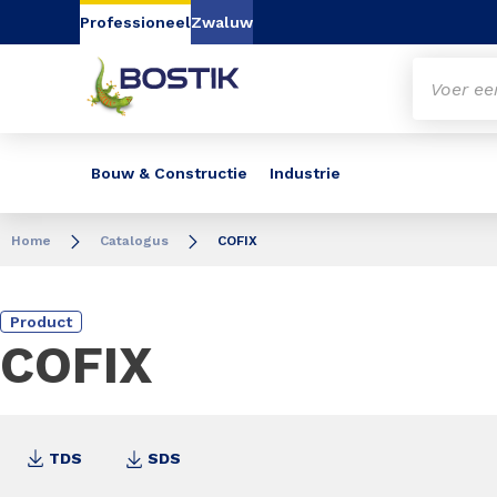
Go to content
Go to navigation
Go to search
Professioneel
Zwaluw
Bouw & Constructie
Industrie
Home
Catalogus
COFIX
Product
COFIX
TDS
SDS