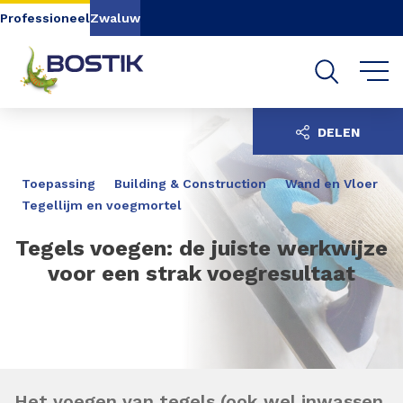
Go to content
Go to navigation
Go to search
Professioneel
Zwaluw
DELEN
Toepassing
Building & Construction
Wand en Vloer
Tegellijm en voegmortel
Tegels voegen: de juiste werkwijze
voor een strak voegresultaat
Het
voegen van tegels
(ook wel inwassen