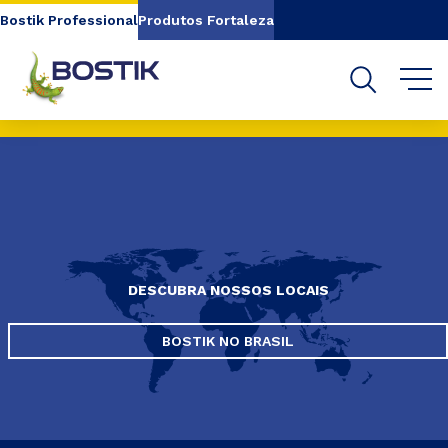
Go to content
Go to navigation
Go to search
Bostik Professional
Produtos Fortaleza
DESCUBRA NOSSOS LOCAIS
BOSTIK NO BRASIL