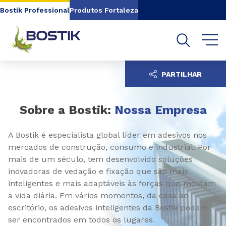
Go to content
Go to navigation
Go to search
Bostik Professional
Produtos Fortaleza
PARTILHAR
Sobre a Bostik:
Nossa Empresa
A Bostik é especialista global líder em adesivos nos
mercados de construção, consumo e industrial. Por
mais de um século, tem desenvolvido soluções
inovadoras de vedação e fixação que são mais
inteligentes e mais adaptáveis às forças que moldam
a vida diária. Em vários momentos, da casa ao
escritório, os adesivos inteligentes da Bostik podem
ser encontrados em todos os lugares.