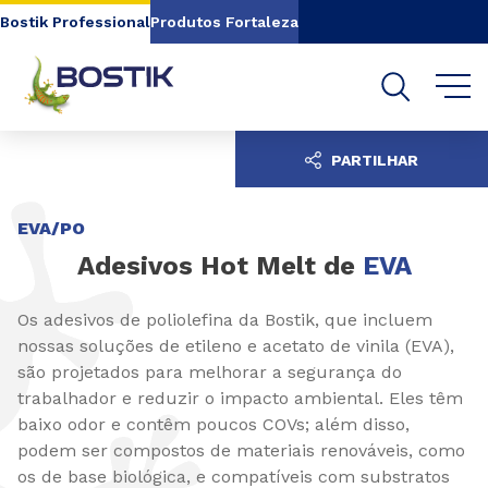
Go to content
Go to navigation
Go to search
Bostik Professional
Produtos Fortaleza
PARTILHAR
EVA/PO
Adesivos Hot Melt de
EVA
Os adesivos de poliolefina da Bostik, que incluem
nossas soluções de etileno e acetato de vinila (EVA),
são projetados para melhorar a segurança do
trabalhador e reduzir o impacto ambiental. Eles têm
baixo odor e contêm poucos COVs; além disso,
podem ser compostos de materiais renováveis, como
os de base biológica, e compatíveis com substratos