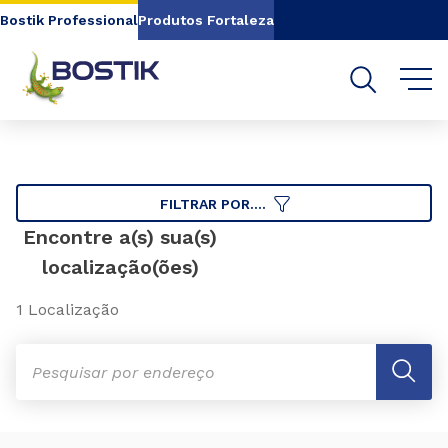
Go to content
Go to navigation
Go to search
Bostik Professional
Produtos Fortaleza
FILTRAR POR....
Encontre a(s) sua(s)
localização(ões)
1 Localização