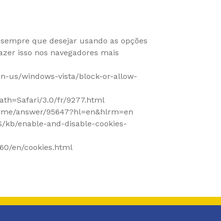
e sempre que desejar usando as opções
azer isso nos navegadores mais
n-us/windows-vista/block-or-allow-
th=Safari/3.0/fr/9277.html
rome/answer/95647?hl=en&hlrm=en
US/kb/enable-and-disable-cookies-
60/en/cookies.html