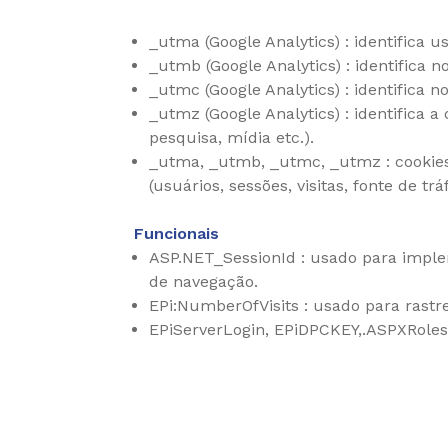
_utma (Google Analytics) : identifica u
_utmb (Google Analytics) : identifica n
_utmc (Google Analytics) : identifica no
_utmz (Google Analytics) : identifica 
pesquisa, mídia etc.).
_utma, _utmb, _utmc, _utmz : cookies 
(usuários, sessões, visitas, fonte de trá
Funcionais
ASP.NET_SessionId : usado para impl
de navegação.
EPi:NumberOfVisits : usado para rastre
EPiServerLogin, EPiDPCKEY,.ASPXRoles 