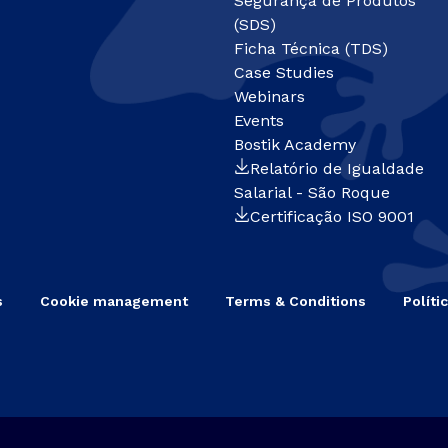
Segurança de Produtos
(SDS)
Ficha Técnica (TDS)
Case Studies
Webinars
Events
Bostik Academy
Relatório de Igualdade
Salarial - São Roque
Certificação ISO 9001
s
Cookie management
Terms & Conditions
Políti