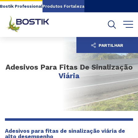
Go to content
Go to navigation
Go to search
Bostik Professional
Produtos Fortaleza
PARTILHAR
Adesivos Para Fitas De Sinalização
Viária
Adesivos para fitas de sinalização viária de
alto desempenho