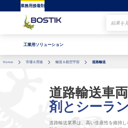
Go to content
Go to navigation
Go to search
業務用接着剤
工業用ソリューション
Home
市場＆用途
輸送＆航空宇宙
道路輸送
道路輸送車
剤とシーラ
道路輸送業界は、高い生産性を維持し