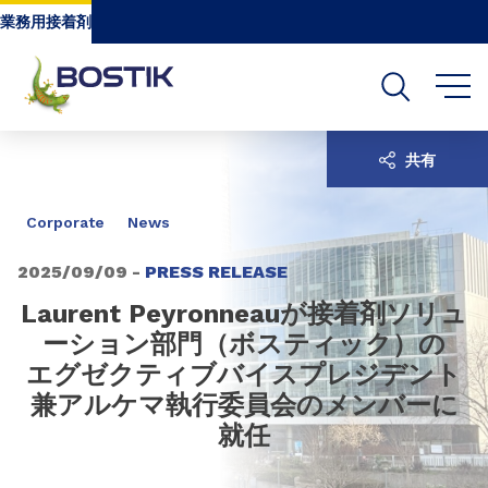
Go to content
Go to navigation
Go to search
業務用接着剤
共有
Corporate
News
2025/09/09 -
PRESS RELEASE
Laurent Peyronneauが接着剤ソリュ
ーション部門（ボスティック）の
エグゼクティブバイスプレジデント
兼アルケマ執行委員会のメンバーに
就任