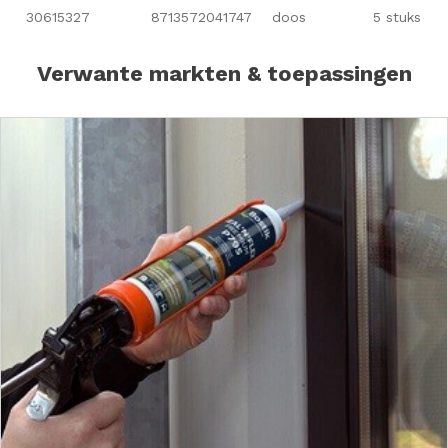
30615327
8713572041747
doos
5 stuks
Verwante markten & toepassingen