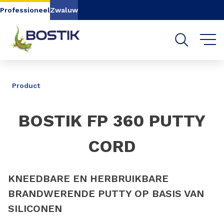
Go to content
Go to navigation
Go to search
Professioneel
Zwaluw
DELEN
Product
BOSTIK FP 360 PUTTY
CORD
KNEEDBARE EN HERBRUIKBARE
BRANDWERENDE PUTTY OP BASIS VAN
SILICONEN