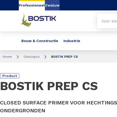
Go to content
Go to navigation
Go to search
Professioneel
Zwaluw
Bouw & Constructie
Industrie
Home
Catalogus
BOSTIK PREP CS
Product
BOSTIK PREP CS
CLOSED SURFACE PRIMER VOOR HECHTING
ONDERGRONDEN