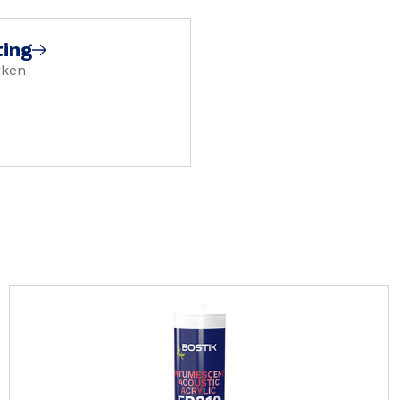
ting
rken