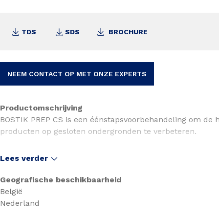
TDS
SDS
BROCHURE
NEEM CONTACT OP MET ONZE EXPERTS
Productomschrijving
BOSTIK PREP CS is een éénstapsvoorbehandeling om de hec
producten op gesloten ondergronden te verbeteren.
Certificering
Lees verder
Onderdeel van het CE gemarkeerde lijmsysteem voor Rock
Geografische beschikbaarheid
België
Nederland