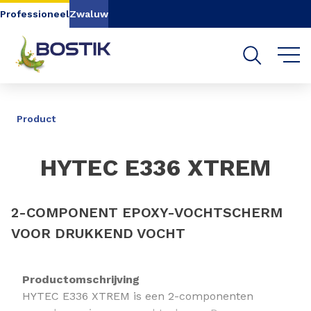
Go to content
Go to navigation
Go to search
Professioneel
Zwaluw
DELEN
Product
HYTEC E336 XTREM
2-COMPONENT EPOXY-VOCHTSCHERM
VOOR DRUKKEND VOCHT
Productomschrijving
HYTEC E336 XTREM is een 2-componenten