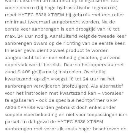
wordt bekomen om achteraf op te egaliseren. Als
vochtscherm (bij hoge hydrostatische tegendruk)
moet HYTEC E336 XTREM bij gebruik met een roller
minimaal tweemaal aangebracht worden. Na de
eerste keer aanbrengen is een droogtijd van 18 tot
max. 24 uur nodig. Aansluitend volgt de tweede keer
aanbrengen dwars op de richting van de eerste keer.
In ieder geval dient zoveel product te worden
aangebracht tot er een volledig gesloten, glanzend
oppervlak wordt bereikt. Daarna het oppervlak met
zand S 409 gelijkmatig instrooien. Overtollig
kwartszand, op zijn vroegst 18 tot 24 uur na het
aanbrengen verwijderen (stofzuigen). Als alternatief
voor het instrooien met kwartszand kan – vooraleer
te egaliseren - ook de speciale hechtprimer GRIP
A936 XPRESS worden gebruikt doch enkel onder
soepele vloerbekleding en niet voor toepassingen icm
parket. In dat geval de HYTEC E336 XTREM
aanbrengen met verbruik zoals hoger beschreven en