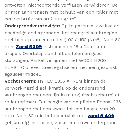
ontvetten, niethechtende verflagen verwijderen. De
primer aanbrengen met behulp van een roller met
een verbruik van 80 à 100 g/ m².
Ondergrondversteviger:
Op te poreuze, zwakke en
poederige ondergronden, het mengsel aanbrengen
met behulp van een roller (100 à 150 g/m²). Na ± 80
min.
Zand S409
instrooien en 18 à 24 u laten
drogen. Overtollig zand afborstelen en goed
stofzuigen. Parket verlijmen met WOOD H200
ELASTIC of eventueel egaliseren met een geschikt
egaliseermiddel.
Vochtscherm:
HYTEC E336 XTREM binnen de
verwerkingstijd gelijkmatig op de ondergrond
aanbrengen met een lijmkam (B2) (vochtscherm) of
roller (primer). Ter hoogte van de plinten Eponal 336
aanbrengen met een kwast tot een hoogte van 20
mm. Na ± 80 min het oppervlak met
zand S 409
gelijkmatig instrooien, zodat een ruwe ondergrond