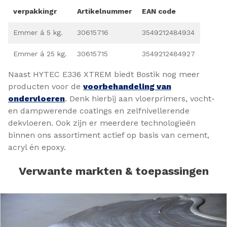
verpakkingr
Artikelnummer
EAN code
Emmer á 5 kg.
30615716
3549212484934
Emmer á 25 kg.
30615715
3549212484927
Naast HYTEC E336 XTREM biedt Bostik nog meer
producten voor de
voorbehandeling van
ondervloeren
. Denk hierbij aan vloerprimers, vocht-
en dampwerende coatings en zelfnivellerende
dekvloeren. Ook zijn er meerdere technologieën
binnen ons assortiment actief op basis van cement,
acryl én epoxy.
Verwante markten & toepassingen