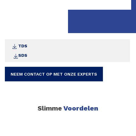
originele verpakking opgeslagen.
Neem tijdens verwerking de algehele
arbeidshygiëne in acht en gebruik de benodigde
PBM's. Raadpleeg de verpakking en het veiligheid
informatieblad voor aanvullende informatie. Het
veiligheid informatieblad is te downloaden
TDS
op bostiksds.thewercs.com
SDS
NEEM CONTACT OP MET ONZE EXPERTS
Slimme
Voordelen