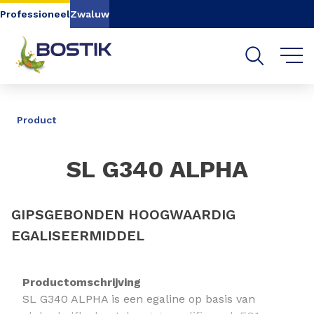
Go to content
Go to navigation
Go to search
Professioneel
Zwaluw
DELEN
Product
SL G340 ALPHA
GIPSGEBONDEN HOOGWAARDIG
EGALISEERMIDDEL
Productomschrijving
SL G340 ALPHA is een egaline op basis van