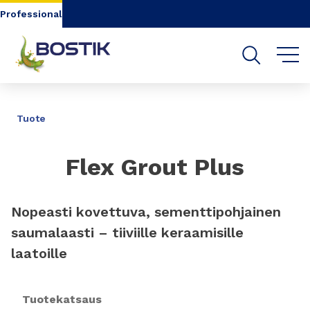
Go to content
Go to navigation
Go to search
Professional
JAA
Tuote
Flex Grout Plus
Nopeasti kovettuva, sementtipohjainen
saumalaasti – tiiviille keraamisille
laatoille
Tuotekatsaus