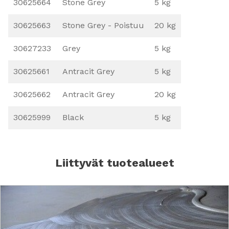
30625664
Stone Grey
5 kg
30625663
Stone Grey - Poistuu
20 kg
30627233
Grey
5 kg
30625661
Antracit Grey
5 kg
30625662
Antracit Grey
20 kg
30625999
Black
5 kg
Liittyvät tuotealueet