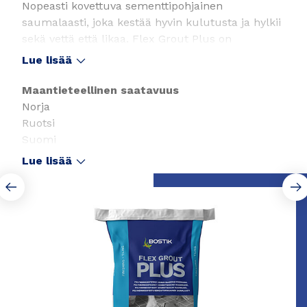
Nopeasti kovettuva sementtipohjainen
saumalaasti, joka kestää hyvin kulutusta ja hylkii
sekä vettä että likaa. Flex Grout Plus on
hienorakenteinen ja sopii esimerkiksi keraamisille
Lue lisää
laatoille, luonnonkivelle tai graniitille.
Saumalaastin saumanleveys on joustava (2–20
Maantieteellinen saatavuus
mm) ja sen puhdistaminen on helppoa.
Norja
Ruotsi
Suomi
Tanska
Lue lisää
Slide 1 of 2