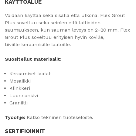
KÄYTTÖALUE
Voidaan käyttää sekä sisällä että ulkona. Flex Grout
Plus soveltuu sekä seinien että lattioiden
saumaukseen, kun sauman leveys on 2–20 mm. Flex
Grout Plus soveltuu erityisen hyvin koville,
tiiviille keraamisille laatoille.
Suositellut materiaalit:
Keraamiset laatat
Mosaiikki
Klinkkeri
Luonnonkivi
Graniitti
Työohje:
Katso tekninen tuoteseloste.
SERTIFIOINNIT