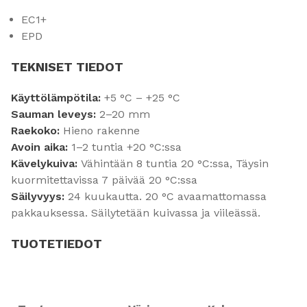
EC1+
EPD
TEKNISET TIEDOT
Käyttölämpötila:
+5 °C – +25 °C
Sauman leveys:
2–20 mm
Raekoko:
Hieno rakenne
Avoin aika:
1–2 tuntia +20 °C:ssa
Kävelykuiva:
Vähintään 8 tuntia 20 °C:ssa, Täysin
kuormitettavissa 7 päivää 20 °C:ssa
Säilyvyys:
24 kuukautta. 20 °C avaamattomassa
pakkauksessa. Säilytetään kuivassa ja viileässä.
TUOTETIEDOT