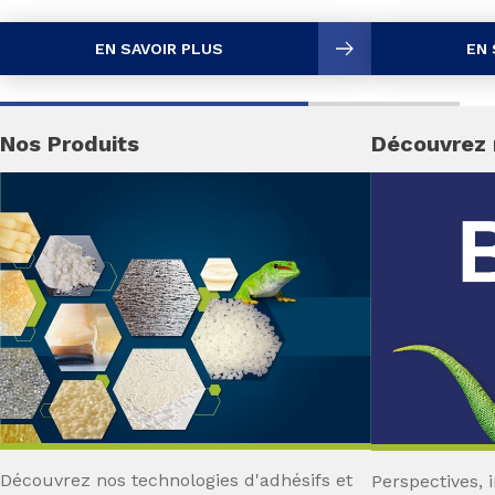
EN SAVOIR PLUS
EN 
Nos Produits
Découvrez 
Découvrez nos technologies d'adhésifs et
Perspectives, 