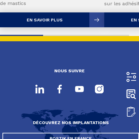
de mastics
sur les adhésif
EN SAVOIR PLUS
EN 
NOUS SUIVRE
DÉCOUVREZ NOS IMPLANTATIONS
BOSTIK EN FRANCE