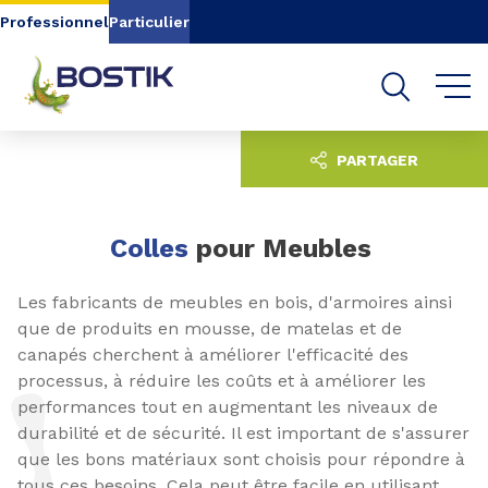
Aller au contenu
Aller au menu
Professionnel
Particulier
Aller à la recherche
PARTAGER
Colles
pour Meubles
Les fabricants de meubles en bois, d'armoires ainsi
que de produits en mousse, de matelas et de
canapés cherchent à améliorer l'efficacité des
processus, à réduire les coûts et à améliorer les
performances tout en augmentant les niveaux de
durabilité et de sécurité. Il est important de s'assurer
que les bons matériaux sont choisis pour répondre à
tous ces besoins. Cela peut être facile en utilisant