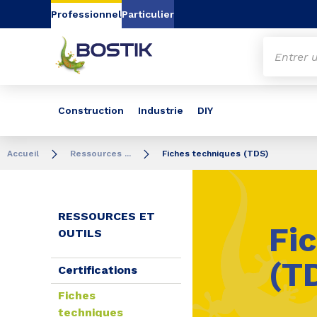
Aller au contenu
Aller au menu
Aller à la recherc
Professionnel
Particulier
Construction
Industrie
DIY
Accueil
Ressources ...
Fiches techniques (TDS)
RESSOURCES ET
Fi
OUTILS
(T
Certifications
Fiches
techniques