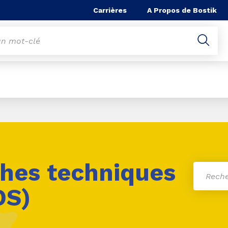
he
Carrières
A Propos de Bostik
ches techniques
DS)