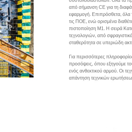
συστολοδιαστολών. Όλα τα πρ
από σήμανση CE για τη διαφάν
εφαρμογή. Επιπρόσθετα, όλα τ
τις ΠΟΕ, ενώ ορισμένα διαθέ
πιστοποίηση M1. Η σειρά Κατα
τεχνολογιών, από σφραγιστικά
σταθερότητα σε υπεριώδη ακτ
Για περισσότερες πληροφορίες
προσόψεις, όπου εξηγούμε το
ενός ανθεκτικού αρμού. Οι τεχ
απάντηση τεχνικών ερωτήσεων