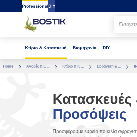
Go to content
Go to navigation
Go to search
Professional
DIY
Κτίριο & Κατασκευή
Βιομηχανία
DIY
Home
Αγορές & Ε ...
Κτίριο & Κ ...
Σφράγιση & ...
Κ
Κατασκευές
Προσόψεις
Προσφέρουμε ευρεία ποικιλία σφραγιστ