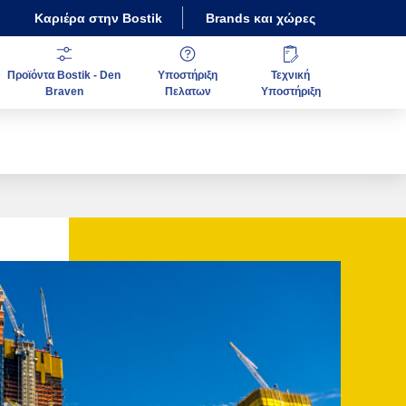
Καριέρα στην Bostik
Brands και χώρες
Προϊόντα Bostik - Den
Υποστήριξη
Τεχνική
Braven
Πελατων
Υποστήριξη