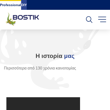
Go to content
Go to navigation
Go to search
Professional
DIY
Η ιστορία
μας
Περισσότερα από 130 χρόνια καινοτομίας