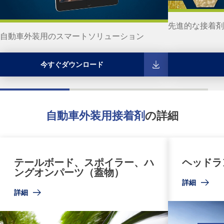
先進的な接着剤
自動車外装用のスマートソリューション
今すぐダウンロード
自動車外装用接着剤
の詳細
テールボード、スポイラー、ハ
ヘッドラ
ングオンパーツ（蓋物）
詳細
詳細