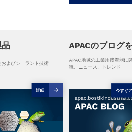
製品
APACのブログ
APAC地域の工業用接着剤に
剤およびシーラント技術
識、ニュース、トレンド
詳細
今すぐ