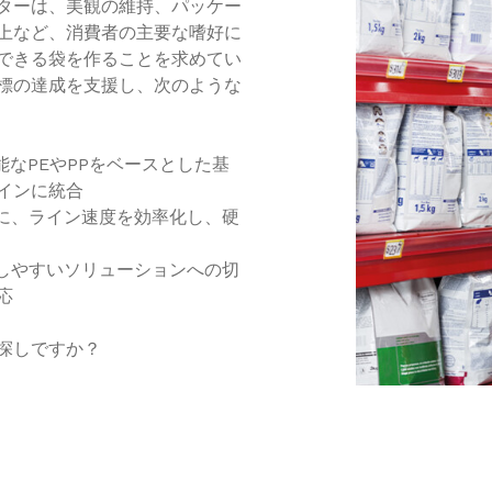
ターは、美観の維持、パッケー
上など、消費者の主要な嗜好に
できる袋を作ることを求めてい
標の達成を支援し、次のような
能なPEやPPをベースとした基
インに統合
ずに、ライン速度を効率化し、硬
ルしやすいソリューションへの切
応
探しですか？