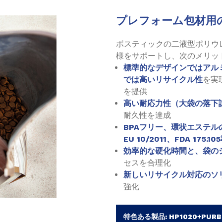
プレフォーム包材用
ボスティックの二液型ポリウ
様をサポートし、次のメリッ
標準的なデザインではアル
では高いリサイクル性
を実
を提供
高い耐応力性（大袋の落下
耐久性を達成
BPAフリー、環状エステル
EU 10/2011、FDA 175.1
効率的な硬化時間と、袋の
セスを合理化
新しいリサイクル対応のソ
強化
特色ある製品: HP1020+PURBI