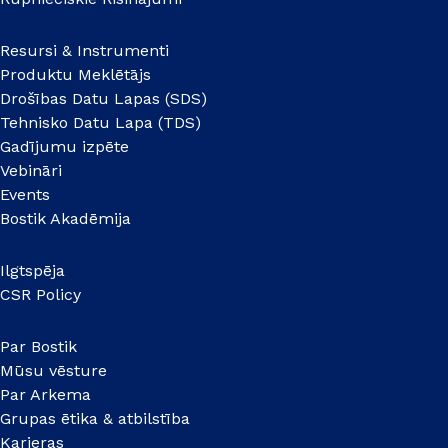
Resursi & Instrumenti
Produktu Meklētājs
Drošības Datu Lapas (SDS)
Tehnisko Datu Lapa (TDS)
Gadījumu izpēte
Vebināri
Events
Bostik Akadēmija
Ilgtspēja
CSR Policy
Par Bostik
Mūsu vēsture
Par Arkema
Grupas ētika & atbilstība
Karjeras