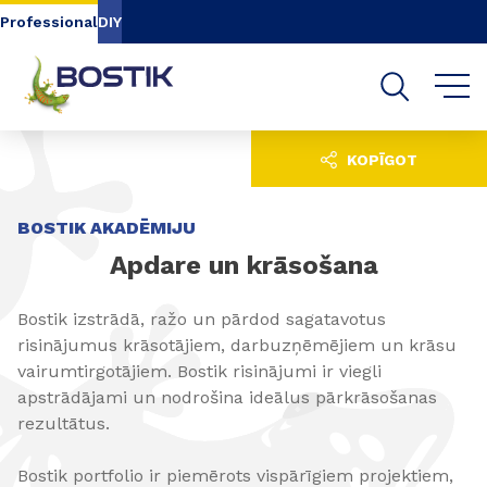
Go to content
Go to navigation
Go to search
Professional
DIY
KOPĪGOT
BOSTIK AKADĒMIJU
Apdare un krāsošana
Bostik izstrādā, ražo un pārdod sagatavotus
risinājumus krāsotājiem, darbuzņēmējiem un krāsu
vairumtirgotājiem. Bostik risinājumi ir viegli
apstrādājami un nodrošina ideālus pārkrāsošanas
rezultātus.
Bostik portfolio ir piemērots vispārīgiem projektiem,