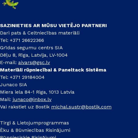
SAZINIETIES AR MŪSU VIETĒJO PARTNERI
Dari pats & Celtniecības materiāli
Tel: +371 26622366
Grīdas segumu centrs SIA
Dēļu 8, Rīga, Latvija, LV-1004
E-mail:
aivars@gsc.lv
Materiāli rūpniecībai & Paneltack Sistēma
Tel: +371 29184004
Junaco SIA
Miera iela 84-1 Riga, 1013 Latvia
Mail:
junaco@inbox.lv
Vai rakstiet uz Bostik
michal.sustr@bostik.com
Tirgi & Lietojumprogrammas
Ēku & Būvniecības Risinājumi
Rūpnieciskie Risinājumi