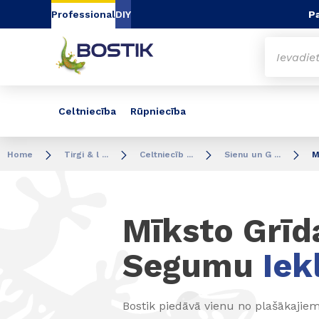
Go to content
Go to navigation
Go to search
Pa
Professional
DIY
Celtniecība
Rūpniecība
Home
Tirgi & l ...
Celtniecīb ...
Sienu un G ...
M
Mīksto Grīd
Segumu
Iek
Bostik piedāvā vienu no plašākajie