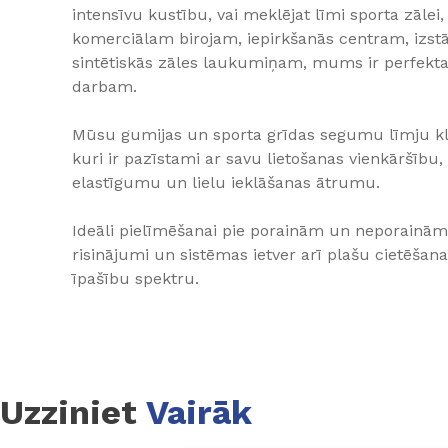
intensīvu kustību, vai meklējat līmi sporta zālei,
komerciālam birojam, iepirkšanās centram, izstāž
sintētiskās zāles laukumiņam, mums ir perfekt
darbam.
Mūsu gumijas un sporta grīdas segumu līmju klās
kuri ir pazīstami ar savu lietošanas vienkāršību, 
elastīgumu un lielu ieklāšanas ātrumu.
Ideāli pielīmēšanai pie porainām un neporainā
risinājumi un sistēmas ietver arī plašu cietēšan
īpašību spektru.
Uzziniet
Vairāk