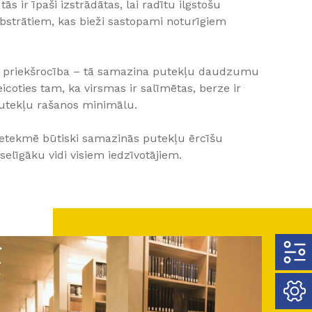
s ir īpaši izstrādātas, lai radītu ilgstošu
ubstrātiem, kas bieži sastopami noturīgiem
as priekšrocība – tā samazina putekļu daudzumu
icoties tam, ka virsmas ir salīmētas, berze ir
putekļu rašanos minimālu.
ietekmē būtiski samazinās putekļu ērcīšu
eselīgāku vidi visiem iedzīvotājiem.