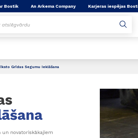
r Bostik
An Arkema Company
Karjeras iespējas Bost
īksto Grīdas Segumu Ieklāšana
as
lāšana
m un novatoriskākajiem