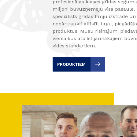
profesionālas klases grīdas segumu
miljoni būvuzņēmēju visā pasaulē. 
speciālists grīdas līmju izstrādē 
nepārtraukti attīstīt tirgu, piegād
produktus. Mūsu risinājumi piedāv
vienlaikus atbilst jaunākajiem būv
vides standartiem.
PRODUKTIEM