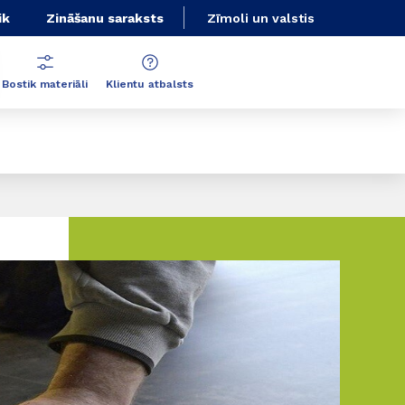
ik
Zināšanu saraksts
Zīmoli un valstis
Bostik materiāli
Klientu atbalsts