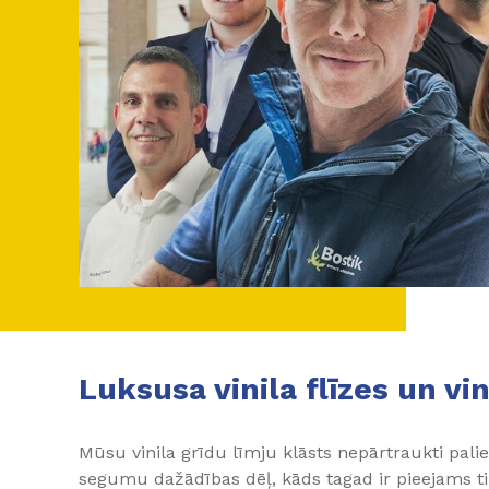
Luksusa vinila flīzes un vin
Mūsu vinila grīdu līmju klāsts nepārtraukti pali
segumu dažādības dēļ, kāds tagad ir pieejams t