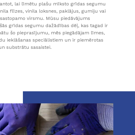
mantot, lai līmētu plašu mīksto grīdas segumu
nila flīzes, vinila loksnes, paklājus, gumiju vai
āk sastopamo virsmu. Mūsu piedāvājums
ašās grīdas segumu dažādības dēļ, kas tagad ir
inātu šo pieprasījumu, mēs piegādājam līmes,
du ieklāšanas speciālistiem un ir piemērotas
n substrātu sasaistei.