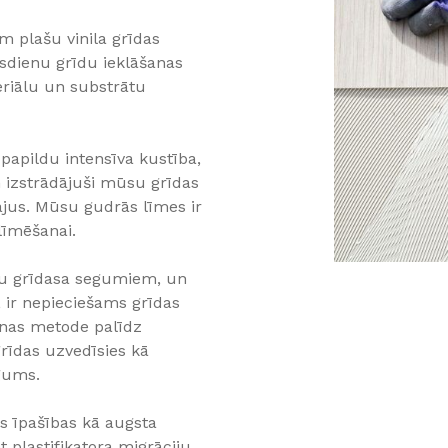
 plašu vinila grīdas
sdienu grīdu ieklāšanas
riālu un substrātu
 papildu intensīva kustība,
m izstrādājuši mūsu grīdas
ājus. Mūsu gudrās līmes ir
līmēšanai.
ņu grīdasa segumiem, un
ir nepieciešams grīdas
šanas metode palīdz
grīdas uzvedīsies kā
lgums.
s īpašības kā augsta
 plastifikatora migrāciju,