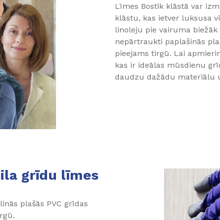
Līmes Bostik klāstā var iz
klāstu, kas ietver luksusa vi
linoleju pie vairuma biež
nepārtraukti paplašinās pl
pieejams tirgū. Lai apmier
kas ir ideālas mūsdienu grī
daudzu dažādu materiālu u
ila grīdu līmes
elinās plašās PVC grīdas
irgū.