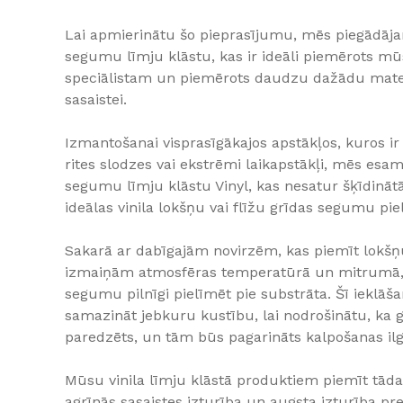
Lai apmierinātu šo pieprasījumu, mēs piegādājam
segumu līmju klāstu, kas ir ideāli piemērots mū
speciālistam un piemērots daudzu dažādu mate
sasaistei.
Izmantošanai visprasīgākajos apstākļos, kuros ir
rites slodzes vai ekstrēmi laikapstākļi, mēs esa
segumu līmju klāstu Vinyl, kas nesatur šķīdināt
ideālas vinila lokšņu vai flīžu grīdas segumu pie
Sakarā ar dabīgajām novirzēm, kas piemīt lokš
izmaiņām atmosfēras temperatūrā un mitrumā, 
segumu pilnīgi pielīmēt pie substrāta. Šī ieklā
samazināt jebkuru kustību, lai nodrošinātu, ka 
paredzēts, un tām būs pagarināts kalpošanas i
Mūsu vinila līmju klāstā produktiem piemīt tāda
agrīnās sasaistes izturība un augsta izturība pret