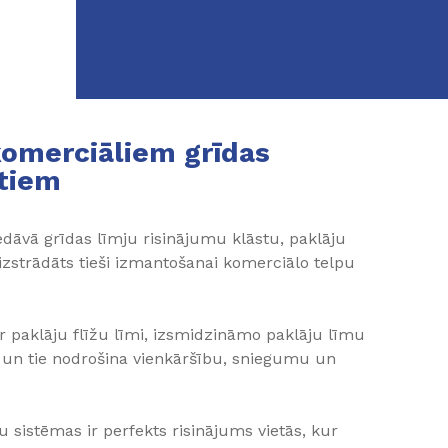
komerciāliem grīdas
tiem
iedāvā grīdas līmju risinājumu klāstu, paklāju
 izstrādāts tieši izmantošanai komerciālo telpu
r paklāju flīžu līmi, izsmidzināmo paklāju līmu
 un tie nodrošina vienkāršību, sniegumu un
sistēmas ir perfekts risinājums vietās, kur