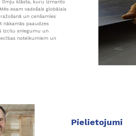
 līmju klāsta, kuru izmanto
Mēs esam vadošais globālais
un ražošanā un cenšamies
ājot nākamās paaudzes
ā izcilu sniegumu un
niecības noteikumiem un
Pielietojumi