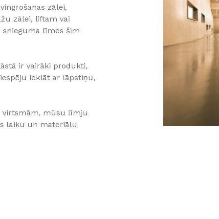
 vingrošanas zālei,
u zālei, liftam vai
a snieguma līmes šim
tā ir vairāki produkti,
iespēju ieklāt ar lāpstiņu,
m virtsmām, mūsu līmju
as laiku un materiālu