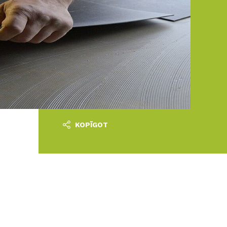
KOPĪGOT