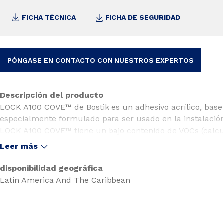
FICHA TÉCNICA
FICHA DE SEGURIDAD
PÓNGASE EN CONTACTO CON NUESTROS EXPERTOS
Descripción del producto
LOCK A100 COVE™ de Bostik es un adhesivo acrílico, base 
especialmente formulado para ser usado en la instalación 
LOCK A100 COVE™ tiene un bajo contenido de VOCs (calcu
SCAQMD). Brinda un fuerte agarre inicial aún y cuando el
Leer más
específicamente diseñado para ser altamente resistente a
A100 COVE™ ha sido desarrollado para contar una combi
disponibilidad geográfica
aplicación, incluyendo: excelente manejabilidad con la lla
Latin America And The Caribbean
facilidad de limpieza.