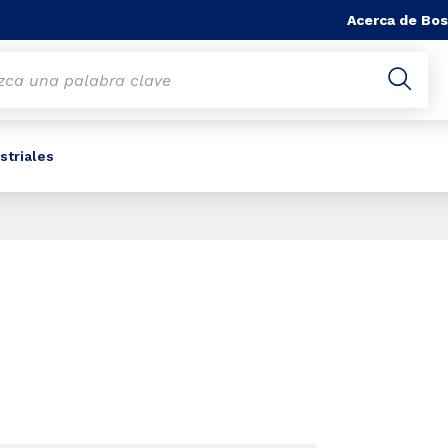
Acerca de Bos
striales
Slide 1 of 1