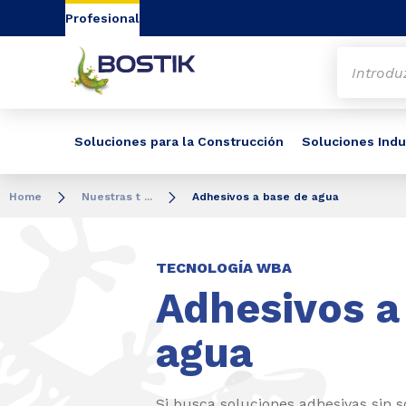
Go to content
Go to navigation
Go to search
Profesional
Soluciones para la Construcción
Soluciones Indu
Home
Nuestras t ...
Adhesivos a base de agua
TECNOLOGÍA WBA
Adhesivos a
agua
Si busca soluciones adhesivas sin s