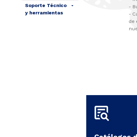
Soporte Técnico
- B
y herramientas
- C
de 
nue
Catálogos 