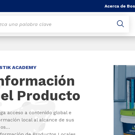
Acerca de Bos
STIK ACADEMY
nformación
el Producto
ga acceso a contenido global e
ormación local al alcance de sus
dos…
nformación de Productos Locales