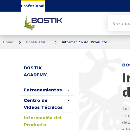
Go to content
Go to navigation
Go to search
Profesional
Home
Bostik ACA ...
Información del Producto
BO
BOSTIK
I
ACADEMY
d
Entrenamientos
Centro de
Videos Técnicos
Ten
inf
Información del
de
Producto
- I