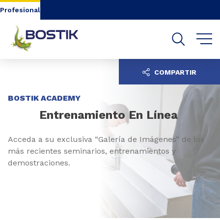
Go to content
Go to navigation
Go to search
Profesional
COMPARTIR
BOSTIK ACADEMY
Entrenamiento En Línea
Acceda a su exclusiva “Galería de Imágenes” de los
más recientes seminarios, entrenamientos y
demostraciones.