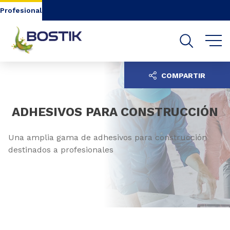
Go to content
Go to navigation
Go to search
Profesional
COMPARTIR
ADHESIVOS PARA CONSTRUCCIÓN
Una amplia gama de adhesivos para construcción
destinados a profesionales