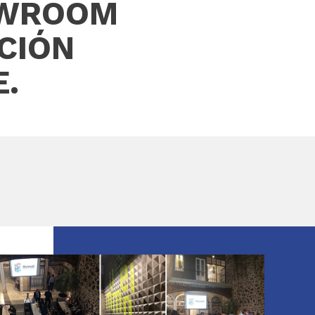
OWROOM
CIÓN
E.