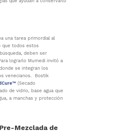
ogías que ayudan a conservarlo
 una tarea primordial al
o que todos estos
 búsqueda, deben ser
Para lograrlo Mumedi invitó a
donde se integran los
os venecianos.
Bostik
idCure™
(Secado
ado de vidrio, base agua que
agua, a manchas y protección
 Pre-Mezclada de