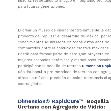
historia, respetando lo antiguo e integrando tecnol
para futuras generaciones.
El crear un museo de diseño dentro inmueble le daba
proyecto de impulsar el desarrollo de México, por l
conocimientos acumulados en todos estos años de
compartidos entre la comunidad creativa mexicana.
Bostik para formar parte de este gran proyecto en 
mejores acabados cerámicos y maravillosos mosaic
participó con la boquilla de uretano
Dimension Rap
Rápido) boquilla pre mezclada de uretano con agreg
ofrece la máxima precisión de color, resistencia al 
contra grietas.
Dimension® RapidCure™
Boquilla
Uretano con Agregado de Vidrio: