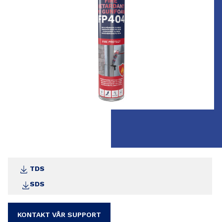
se over klassifiserings- og testrapporter. Se
teknisk datablad samt teknisk guide for
arbeidsbeskrivelse.
TDS
SDS
KONTAKT VÅR SUPPORT